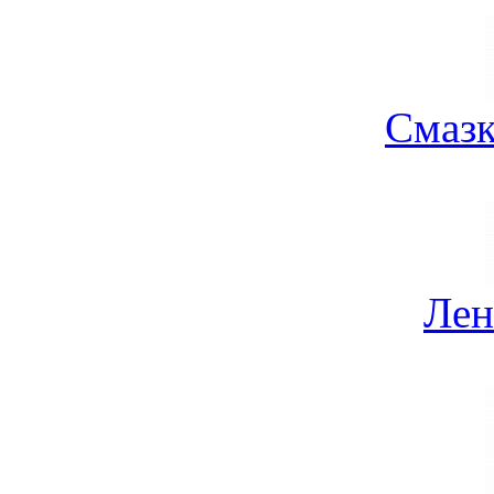
Смазк
Лен