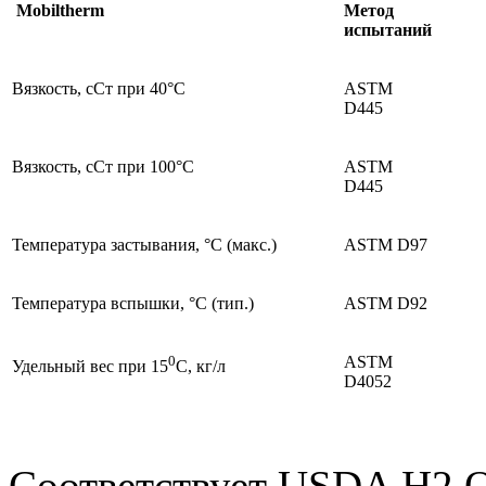
Mobiltherm
Метод
испытаний
Вязкость, сСт при 40°C
ASTM
D445
Вязкость, сСт при 100°C
ASTM
D445
Температура застывания, °C
(макс
.)
ASTM D97
Температура вспышки, °C
(тип
.)
ASTM D92
0
ASTM
Удельный вес при 15
С, кг/л
D4052
Соответствует USDA H2 Qu