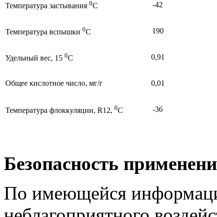
0
-42
Температура застывания
С
0
190
Температура вспышки
С
0
0,91
Удельный вес, 15
С
Общее кислотное число, мг/г
0,01
0
-36
Температура флоккуляции, R12,
C
Безопасность применен
По имеющейся информации
неблагоприятного воздейс