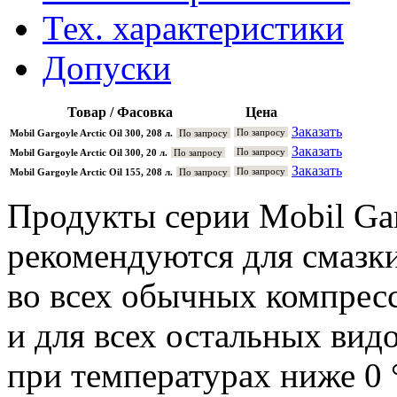
Тех. характеристики
Допуски
Товар / Фасовка
Цена
Заказать
По запросу
Mobil Gargoyle Arctic Oil 300, 208 л.
По запросу
Заказать
По запросу
Mobil Gargoyle Arctic Oil 300, 20 л.
По запросу
Заказать
По запросу
Mobil Gargoyle Arctic Oil 155, 208 л.
По запросу
Продукты серии Mobil Gar
рекомендуются для смазк
во всех обычных компрес
и для всех остальных вид
при температурах ниже 0