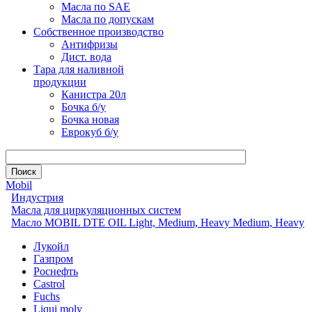
Масла по SAE
Масла по допускам
Собственное производство
Антифризы
Дист. вода
Тара для наливной
продукции
Канистра 20л
Бочка б/у
Бочка новая
Еврокуб б/у
Mobil
Индустрия
Масла для циркуляционных систем
Масло MOBIL DTE OIL Light, Medium, Heavy Medium, Heavy
Лукойл
Газпром
Роснефть
Castrol
Fuchs
Liqui moly