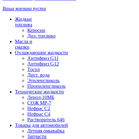
Ваша корзина пуста
Жидкие
топлива
Керосин
Диз. топливо
Масла и
смазки
Охлаждающие жидкости
Антифриз G11
Антифриз G12
Тосол
Дист. вода
Этиленгликоль
Пропиленгликоль
Технические жидкости
Ленол-10МБ
СОЖ МР-7
Нефрас С2
Нефрас С4
Растворитель 646
Товары для автомобилей
Летняя омывайка
Запчасти