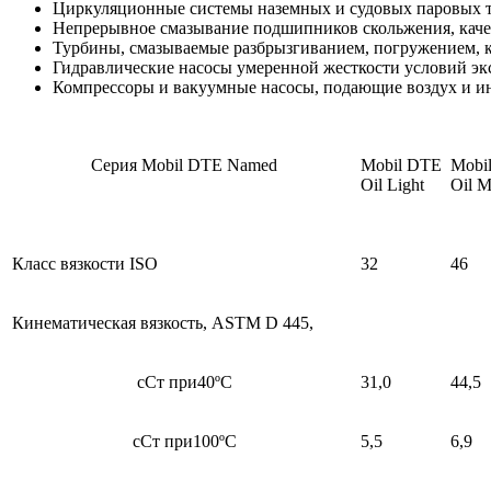
Циркуляционные системы наземных и судовых паровых ту
Непрерывное смазывание подшипников скольжения, качен
Турбины, смазываемые разбрызгиванием, погружением, 
Гидравлические насосы умеренной жесткости условий эк
Компрессоры и вакуумные насосы, подающие воздух и ин
Серия Mobil DTE Named
Mobil DTE
Mobi
Oil Light
Oil 
Класс вязкости ISO
32
46
Кинематическая вязкость, ASTM D 445,
сСт при40ºC
31,0
44,5
сСт при100ºC
5,5
6,9