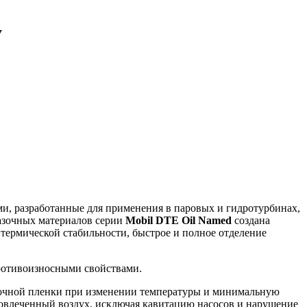
y
, разработанные для применения в паровых и гидротурбинах,
мазочных материалов серии
Mobil DTE Oil Named
создана
термической стабильности, быстрое и полное отделение
противоизносными свойствами.
очной пленки при изменении температуры и минимальную
вовлеченный воздух, исключая кавитацию насосов и нарушение