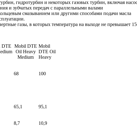
рбин, гидротурбин и некоторых газовых турбин, включая насос
ия и зубчатых передач с параллельными валами
кольцевым смазыванием или другими способами подачи масла
сплуатации.
ертные газы, в которых температура на выходе не превышает 1
l DTE
Mobil DTE
Mobil
Medium
Oil Heavy
DTE Oil
Medium
Heavy
68
100
65,1
95,1
8,7
10,9