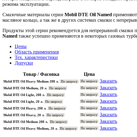
режима эксплуатации.
Смазочные материалы серии
Mobil DTE Oil Named
применяютс
масляное кольцо, а так же в других системах смазки с непрер
Продукты этой серии рекомендуется для непрерывной смазки 
Named
также успешно применяются в некоторых газовых турби
Цены
Область применения
Тех. характеристики
Допуски
Товар / Фасовка
Цена
Заказать
По запросу
Mobil DTE Oil Heavy Medium 208 л.
По запросу
Заказать
По запросу
Mobil DTE Oil Medium, 20 л.
По запросу
Заказать
По запросу
Mobil DTE Oil Light, 208 л.
По запросу
Заказать
По запросу
Mobil DTE Oil Light, 20 л.
По запросу
Заказать
По запросу
Mobil DTE Oil Heavy, 208 л.
По запросу
Заказать
По запросу
Mobil DTE Oil Heavy, 20 л.
По запросу
Заказать
По запросу
Mobil DTE Oil Medium 208 л.
По запросу
Заказать
По запросу
Mobil DTE Oil Heavy Medium, 20 л.
По запросу