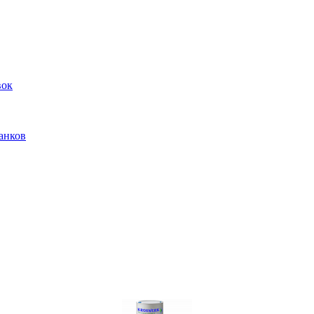
вок
анков