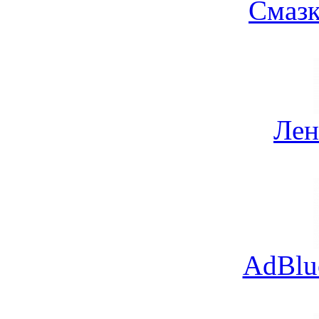
Смазк
Лен
AdBlu