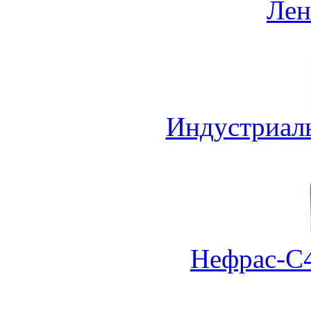
Лен
Индустриал
Нефрас-С4