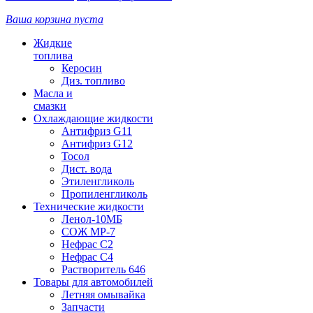
Ваша корзина пуста
Жидкие
топлива
Керосин
Диз. топливо
Масла и
смазки
Охлаждающие жидкости
Антифриз G11
Антифриз G12
Тосол
Дист. вода
Этиленгликоль
Пропиленгликоль
Технические жидкости
Ленол-10МБ
СОЖ МР-7
Нефрас С2
Нефрас С4
Растворитель 646
Товары для автомобилей
Летняя омывайка
Запчасти