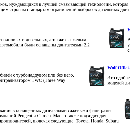
иков, нуждающихся в лучшей смазывающей технологии, которая
ущим строгим стандартам ограничений выбросов дизельных двиг
W
бензиновых и дизельных, а также с сажевым
В
ы автомобили были оснащены двигателями 2,2
у
с
Wolf Offic
билей с турбонаддувом или без него,
Это одобре
ейтрализатором TWC (Three-Way
моделей ди
зования в оснащенных дизельными сажевыми фильтрами
мпаний Peugeot и Citroën. Масло также подходит для
роизводителей, включая следующие: Toyota, Honda, Subaru