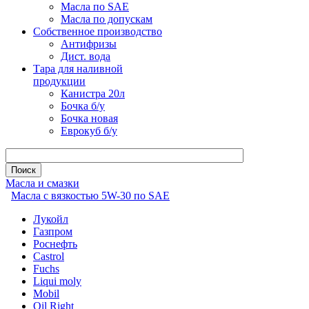
Масла по SAE
Масла по допускам
Собственное производство
Антифризы
Дист. вода
Тара для наливной
продукции
Канистра 20л
Бочка б/у
Бочка новая
Еврокуб б/у
Масла и смазки
Масла с вязкостью 5W-30 по SAE
Лукойл
Газпром
Роснефть
Castrol
Fuchs
Liqui moly
Mobil
Oil Right