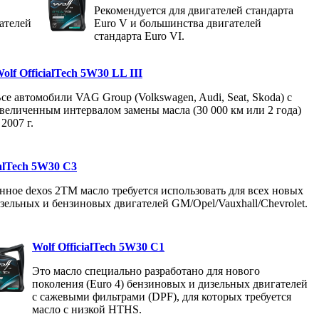
Рекомендуется для двигателей стандарта
ателей
Euro V и большинства двигателей
стандарта Euro VI.
olf OfficialTech 5W30 LL III
се автомобили VAG Group (Volkswagen, Audi, Seat, Skoda) с
величенным интервалом замены масла (30 000 км или 2 года)
 2007 г.
ialTech 5W30 C3
нное dexos 2TM масло требуется использовать для всех новых
зельных и бензиновых двигателей GM/Opel/Vauxhall/Chevrolet.
Wolf OfficialTech 5W30 C1
Это масло специально разработано для нового
поколения (Euro 4) бензиновых и дизельных двигателей
с сажевыми фильтрами (DPF), для которых требуется
масло с низкой HTHS.