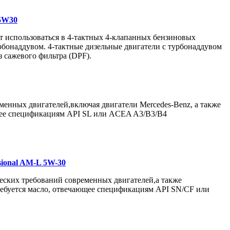
 5W30
т использоваться в 4-тактных 4-клапанных бензиновых
урбонаддувом. 4-тактные дизельные двигатели с турбонаддувом
ез сажевого фильтра (DPF).
менных двигателей,включая двигатели Mercedes-Benz, а также
ющее спецификациям API SL или ACEA A3/B3/B4
essional AM-L 5W-30
жеских требований современных двигателей,а также
ребуется масло, отвечающее спецификациям API SN/CF или