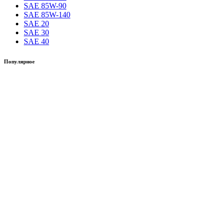
SAE 85W-90
SAE 85W-140
SAE 20
SAE 30
SAE 40
Популярное