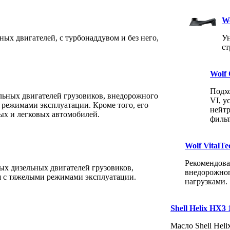
W
ных двигателей, с турбонаддувом и без него,
Ун
ст
Wolf 
Подхо
льных двигателей грузовиков, внедорожного
VI, у
 режимами эксплуатации. Кроме того, его
нейтр
ых и легковых автомобилей.
фильт
Wolf VitalT
Рекомендова
ых дизельных двигателей грузовиков,
внедорожног
я с тяжелыми режимами эксплуатации.
нагрузками.
Shell Helix HX3
Масло Shell Hel