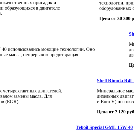
кокачественных присадок и
технологии, при
ии образующихся в двигателе
оборудованных с
.
Цена от 30 300 р
Sh
Ми
5W-40 использовались моющие технологии. Оно
дв
рные масла, непрерывно предотвращая
дв
Це
Shell Rimula R4L
х четырехтактных двигателей,
Минеральное масл
валом замены масла. Для
дизельных двигат
ов (EGR).
и Euro V) по ток
Цена от 7 120 руб
Teboil Special GML 15W-40