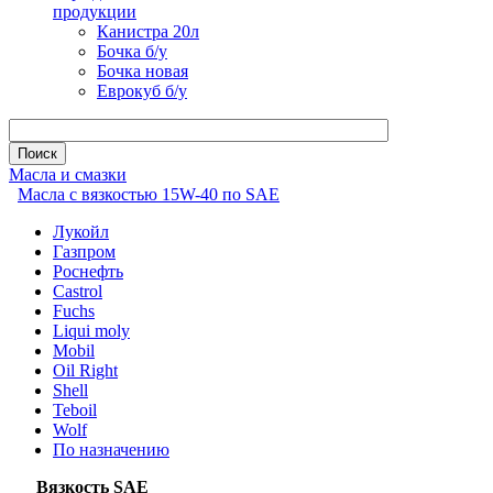
продукции
Канистра 20л
Бочка б/у
Бочка новая
Еврокуб б/у
Масла и смазки
Масла с вязкостью 15W-40 по SAE
Лукойл
Газпром
Роснефть
Castrol
Fuchs
Liqui moly
Mobil
Oil Right
Shell
Teboil
Wolf
По назначению
Вязкость SAE