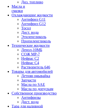
Диз. топливо
Масла и
смазки
Охлаждающие жидкости
Антифриз G11
Антифриз G12
Тосол
Дист. вода
Этиленгликоль
Пропиленгликоль
Технические жидкости
Ленол-10МБ
СОЖ МР-7
Нефрас С2
Нефрас С4
Растворитель 646
Товары для автомобилей
Летняя омывайка
Запчасти
Масла по SAE
Масла по допускам
Собственное производство
Антифризы
Дист. вода
Тара для наливной