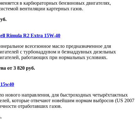
меняется в карбюраторных бензиновых двигателях,
истемой вентиляции картерных газов.
уб.
ell Rimula R2 Extra 15W-40
неральное всесезонное масло предназначенное для
игателей с турбонаддувом и безнаддувных дизельных
игателей, работающих при нормальных условиях.
на от 3 820 руб.
 15w40
о нового направления, для быстроходных четырёхтактных
елей, которые отвечают новейшим нормам выбросов (US 2007
сичности отработавших газов.
.