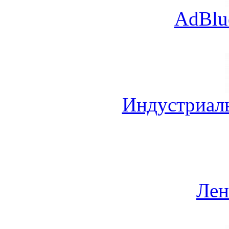
AdBlu
Индустриал
Лен