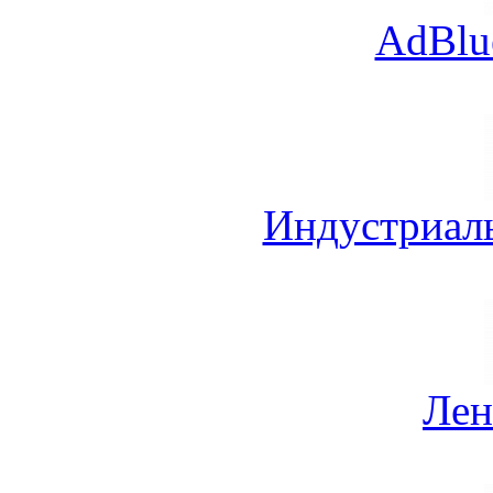
AdBlu
Индустриал
Лен