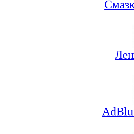
Смазк
Лен
AdBlu