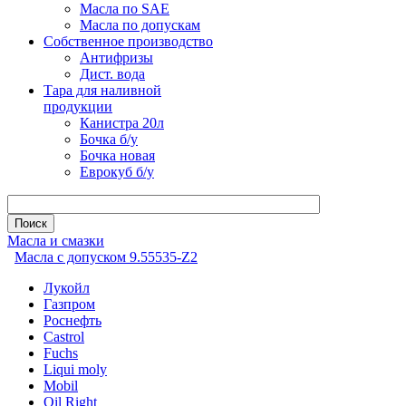
Масла по SAE
Масла по допускам
Собственное производство
Антифризы
Дист. вода
Тара для наливной
продукции
Канистра 20л
Бочка б/у
Бочка новая
Еврокуб б/у
Масла и смазки
Масла с допуском 9.55535-Z2
Лукойл
Газпром
Роснефть
Castrol
Fuchs
Liqui moly
Mobil
Oil Right