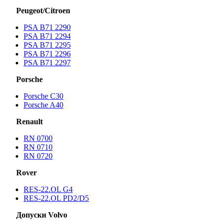
Peugeot/Citroen
PSA B71 2290
PSA B71 2294
PSA B71 2295
PSA B71 2296
PSA B71 2297
Porsche
Porsche С30
Porsche A40
Renault
RN 0700
RN 0710
RN 0720
Rover
RES-22.OL G4
RES-22.OL PD2/D5
Допуски Volvo