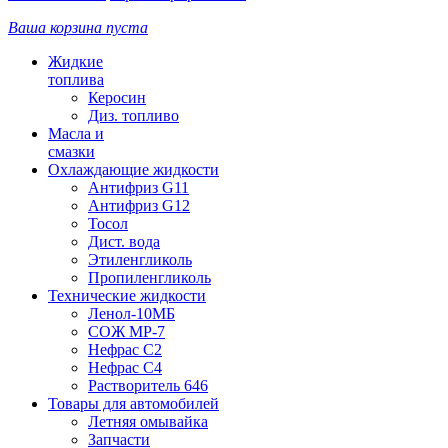
Ваша корзина пуста
Жидкие
топлива
Керосин
Диз. топливо
Масла и
смазки
Охлаждающие жидкости
Антифриз G11
Антифриз G12
Тосол
Дист. вода
Этиленгликоль
Пропиленгликоль
Технические жидкости
Ленол-10МБ
СОЖ МР-7
Нефрас С2
Нефрас С4
Растворитель 646
Товары для автомобилей
Летняя омывайка
Запчасти