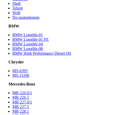
Shell
Teboil
Wolf
По назначению
BMW
BMW Longlife-01
BMW Longlife-01 FE
BMW Longlife-04
BMW Longlife-98
BMW High Performance Diesel Oil
Chrysler
MS-6395
MS-11106
Mercedes-Benz
МВ 226.0/1
МВ 226.5
МВ 227.0/1
МВ 227.5
MB 228.1