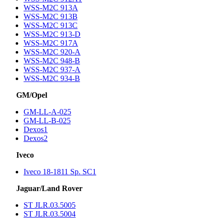
WSS-M2C 913A
WSS-M2C 913B
WSS-M2C 913C
WSS-M2C 913-D
WSS-M2C 917A
WSS-M2C 920-A
WSS-M2C 948-B
WSS-M2C 937-A
WSS-M2C 934-B
GM/Opel
GM-LL-A-025
GM-LL-B-025
Dexos1
Dexos2
Iveco
Iveco 18-1811 Sp. SC1
Jaguar/Land Rover
ST JLR.03.5005
ST JLR.03.5004