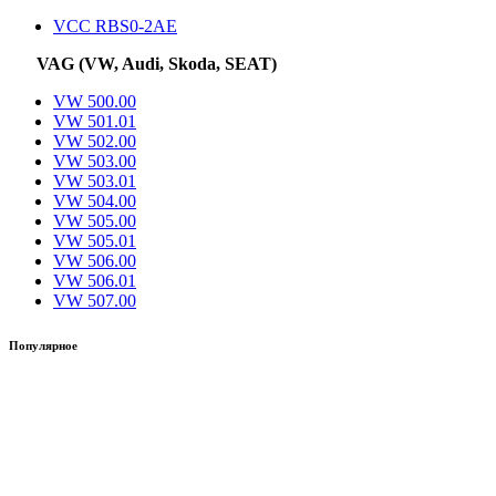
VCC RBS0-2AE
VAG (VW, Audi, Skoda, SEAT)
VW 500.00
VW 501.01
VW 502.00
VW 503.00
VW 503.01
VW 504.00
VW 505.00
VW 505.01
VW 506.00
VW 506.01
VW 507.00
Популярное