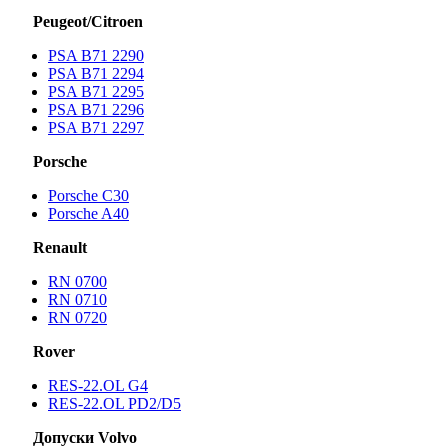
Peugeot/Citroen
PSA B71 2290
PSA B71 2294
PSA B71 2295
PSA B71 2296
PSA B71 2297
Porsche
Porsche С30
Porsche A40
Renault
RN 0700
RN 0710
RN 0720
Rover
RES-22.OL G4
RES-22.OL PD2/D5
Допуски Volvo