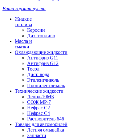
Ваша корзина пуста
Жидкие
топлива
Керосин
Диз. топливо
Масла и
смазки
Охлаждающие жидкости
Антифриз G11
Антифриз G12
Тосол
Дист. вода
Этиленгликоль
Пропиленгликоль
Технические жидкости
Ленол-10МБ
СОЖ МР-7
Нефрас С2
Нефрас С4
Растворитель 646
Товары для автомобилей
Летняя омывайка
Запчасти