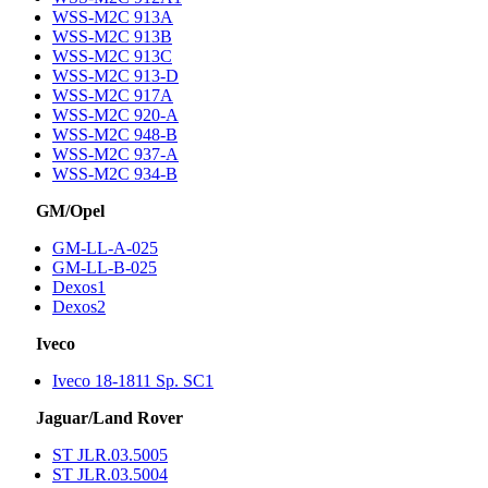
WSS-M2C 913A
WSS-M2C 913B
WSS-M2C 913C
WSS-M2C 913-D
WSS-M2C 917A
WSS-M2C 920-A
WSS-M2C 948-B
WSS-M2C 937-A
WSS-M2C 934-B
GM/Opel
GM-LL-A-025
GM-LL-B-025
Dexos1
Dexos2
Iveco
Iveco 18-1811 Sp. SC1
Jaguar/Land Rover
ST JLR.03.5005
ST JLR.03.5004