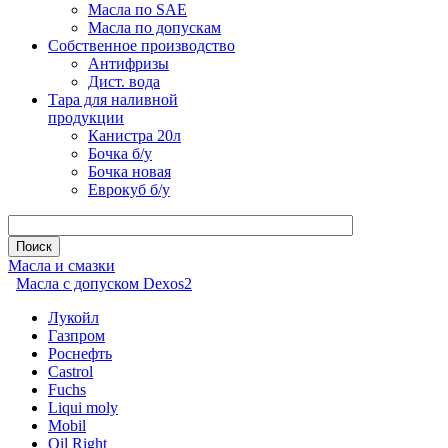
Масла по SAE
Масла по допускам
Собственное производство
Антифризы
Дист. вода
Тара для наливной
продукции
Канистра 20л
Бочка б/у
Бочка новая
Еврокуб б/у
Масла и смазки
Масла с допуском Dexos2
Лукойл
Газпром
Роснефть
Castrol
Fuchs
Liqui moly
Mobil
Oil Right