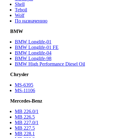
Shell
Teboil
Wolf
По назначению
BMW
BMW Longlife-01
BMW Longlife-01 FE
BMW Longlife-04
BMW Longlife-98
BMW High Performance Diesel Oil
Chrysler
MS-6395
MS-11106
Mercedes-Benz
МВ 226.0/1
МВ 226.5
МВ 227.0/1
МВ 227.5
MB 228.1