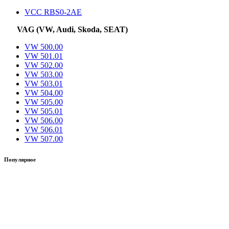
VCC RBS0-2AE
VAG (VW, Audi, Skoda, SEAT)
VW 500.00
VW 501.01
VW 502.00
VW 503.00
VW 503.01
VW 504.00
VW 505.00
VW 505.01
VW 506.00
VW 506.01
VW 507.00
Популярное