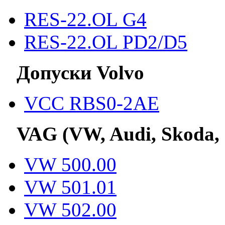
RES-22.OL G4
RES-22.OL PD2/D5
Допуски Volvo
VCC RBS0-2AE
VAG (VW, Audi, Skoda,
VW 500.00
VW 501.01
VW 502.00