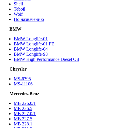
Shell
Teboil
Wolf
По назначению
BMW
BMW Longlife-01
BMW Longlife-01 FE
BMW Longlife-04
BMW Longlife-98
BMW High Performance Diesel Oil
Chrysler
MS-6395
MS-11106
Mercedes-Benz
МВ 226.0/1
МВ 226.5
МВ 227.0/1
МВ 227.5
MB 228.1