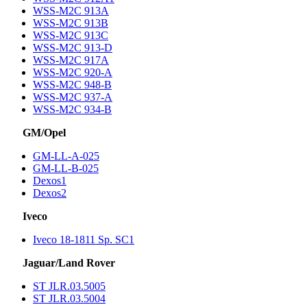
WSS-M2C 913A
WSS-M2C 913B
WSS-M2C 913C
WSS-M2C 913-D
WSS-M2C 917A
WSS-M2C 920-A
WSS-M2C 948-B
WSS-M2C 937-A
WSS-M2C 934-B
GM/Opel
GM-LL-A-025
GM-LL-B-025
Dexos1
Dexos2
Iveco
Iveco 18-1811 Sp. SC1
Jaguar/Land Rover
ST JLR.03.5005
ST JLR.03.5004