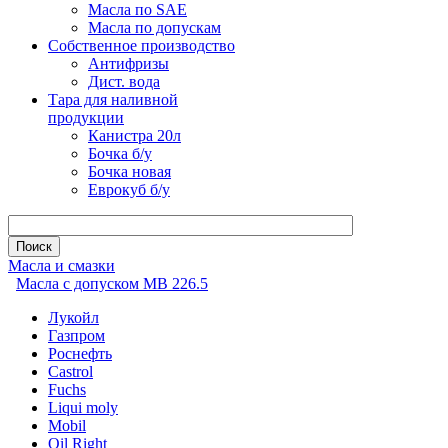
Масла по SAE
Масла по допускам
Собственное производство
Антифризы
Дист. вода
Тара для наливной
продукции
Канистра 20л
Бочка б/у
Бочка новая
Еврокуб б/у
Масла и смазки
Масла с допуском МВ 226.5
Лукойл
Газпром
Роснефть
Castrol
Fuchs
Liqui moly
Mobil
Oil Right