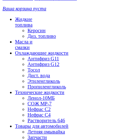
Ваша корзина пуста
Жидкие
топлива
Керосин
Диз. топливо
Масла и
смазки
Охлаждающие жидкости
Антифриз G11
Антифриз G12
Тосол
Дист. вода
Этиленгликоль
Пропиленгликоль
Технические жидкости
Ленол-10МБ
СОЖ МР-7
Нефрас С2
Нефрас С4
Растворитель 646
Товары для автомобилей
Летняя омывайка
Запчасти