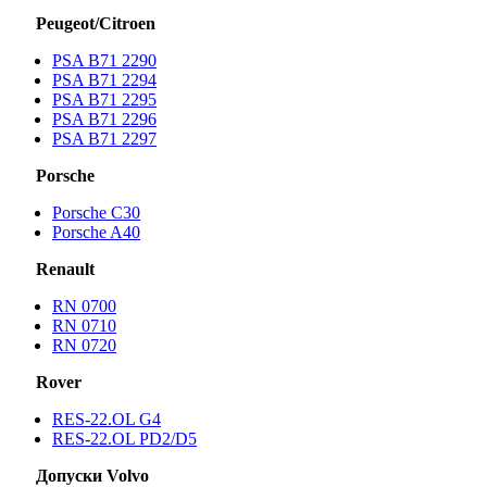
Peugeot/Citroen
PSA B71 2290
PSA B71 2294
PSA B71 2295
PSA B71 2296
PSA B71 2297
Porsche
Porsche С30
Porsche A40
Renault
RN 0700
RN 0710
RN 0720
Rover
RES-22.OL G4
RES-22.OL PD2/D5
Допуски Volvo