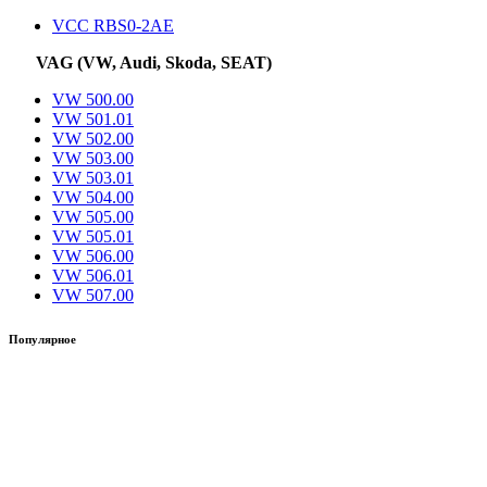
VCC RBS0-2AE
VAG (VW, Audi, Skoda, SEAT)
VW 500.00
VW 501.01
VW 502.00
VW 503.00
VW 503.01
VW 504.00
VW 505.00
VW 505.01
VW 506.00
VW 506.01
VW 507.00
Популярное