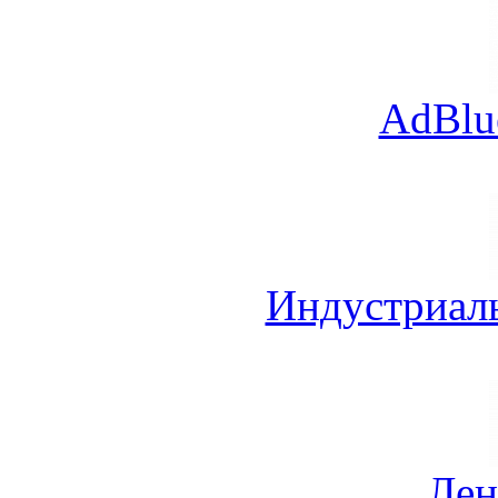
AdBlu
Индустриал
Лен