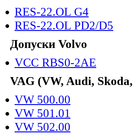
RES-22.OL G4
RES-22.OL PD2/D5
Допуски Volvo
VCC RBS0-2AE
VAG (VW, Audi, Skoda,
VW 500.00
VW 501.01
VW 502.00