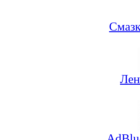
Смазк
Лен
AdBlu