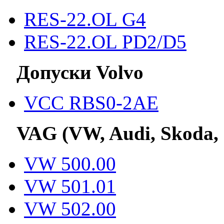
RES-22.OL G4
RES-22.OL PD2/D5
Допуски Volvo
VCC RBS0-2AE
VAG (VW, Audi, Skoda,
VW 500.00
VW 501.01
VW 502.00