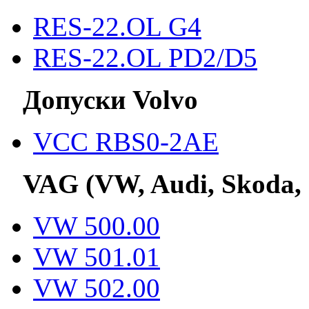
RES-22.OL G4
RES-22.OL PD2/D5
Допуски Volvo
VCC RBS0-2AE
VAG (VW, Audi, Skoda,
VW 500.00
VW 501.01
VW 502.00