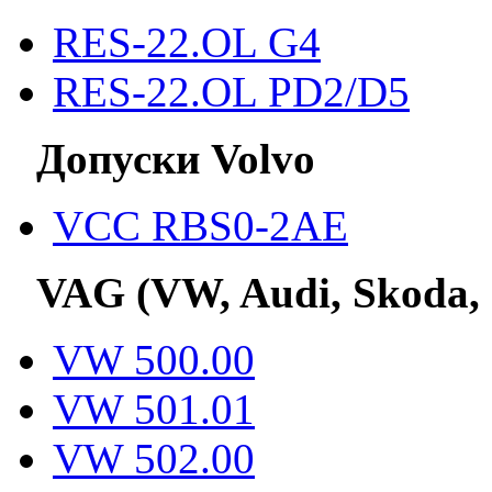
RES-22.OL G4
RES-22.OL PD2/D5
Допуски Volvo
VCC RBS0-2AE
VAG (VW, Audi, Skoda,
VW 500.00
VW 501.01
VW 502.00