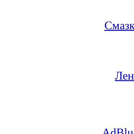
Смазк
Лен
AdBlu