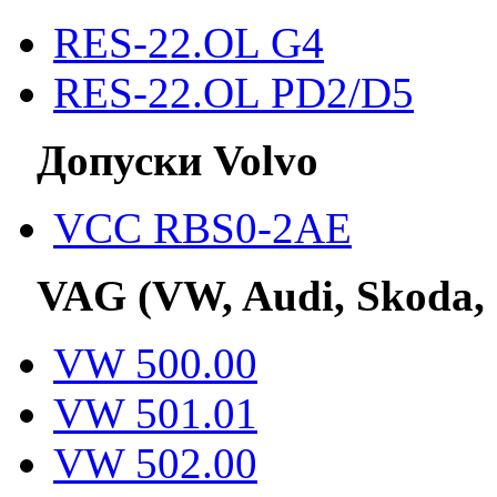
RES-22.OL G4
RES-22.OL PD2/D5
Допуски Volvo
VCC RBS0-2AE
VAG (VW, Audi, Skoda,
VW 500.00
VW 501.01
VW 502.00