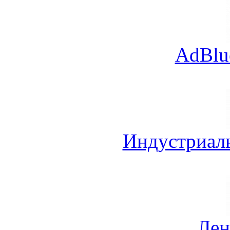
AdBlu
Индустриал
Лен