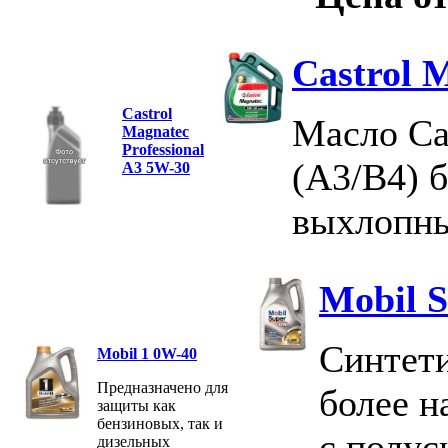
Castrol 
Castrol
Масло Ca
Magnatec
Professional
(A3/B4) 
A3 5W-30
выхлопны
Mobil 
Синтети
Mobil 1 0W-40
Предназначено для
более 
защиты как
бензиновых, так и
с полус
дизельных