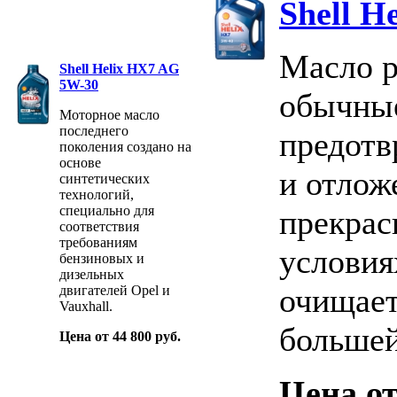
Shell H
Масло р
Shell Helix HX7 AG
5W-30
обычные
Моторное масло
последнего
предотв
поколения создано на
основе
и отлож
синтетических
технологий,
специально для
прекрас
соответствия
требованиям
условия
бензиновых и
дизельных
очищает
двигателей Opel и
Vauxhall.
большей
Цена от 44 800 руб.
Цена от