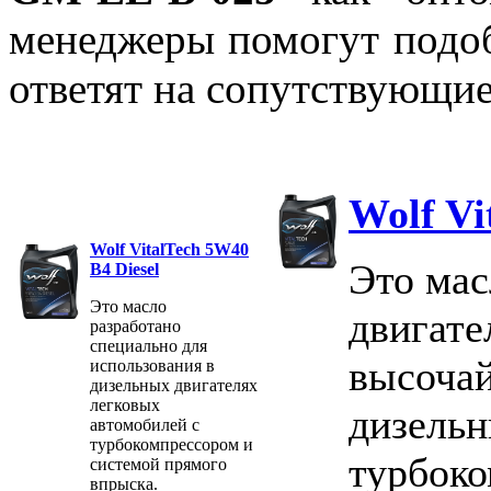
менеджеры помогут подо
ответят на сопутствующи
Wolf Vi
Wolf VitalTech 5W40
Это мас
B4 Diesel
Это масло
двигате
разработано
специально для
высочай
использования в
дизельных двигателях
легковых
дизельн
автомобилей с
турбокомпрессором и
турбоко
системой прямого
впрыска.