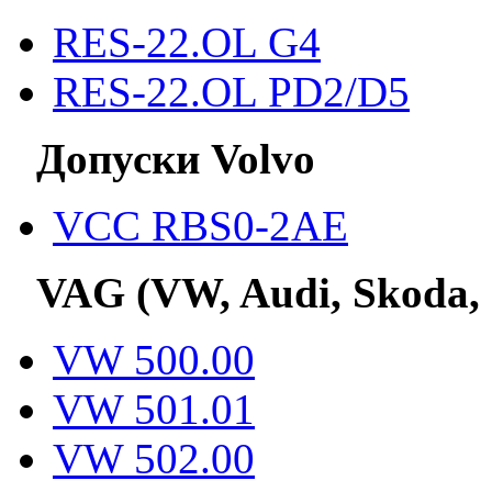
RES-22.OL G4
RES-22.OL PD2/D5
Допуски Volvo
VCC RBS0-2AE
VAG (VW, Audi, Skoda,
VW 500.00
VW 501.01
VW 502.00